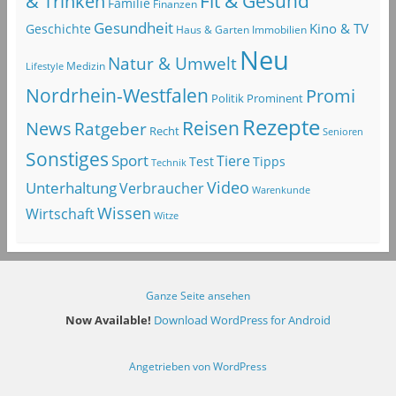
Fit & Gesund
& Trinken
Familie
Finanzen
Gesundheit
Kino & TV
Geschichte
Haus & Garten
Immobilien
Neu
Natur & Umwelt
Lifestyle
Medizin
Nordrhein-Westfalen
Promi
Politik
Prominent
Rezepte
Reisen
News
Ratgeber
Recht
Senioren
Sonstiges
Sport
Tiere
Test
Tipps
Technik
Video
Unterhaltung
Verbraucher
Warenkunde
Wissen
Wirtschaft
Witze
Ganze Seite ansehen
Now Available!
Download WordPress for Android
Angetrieben von WordPress