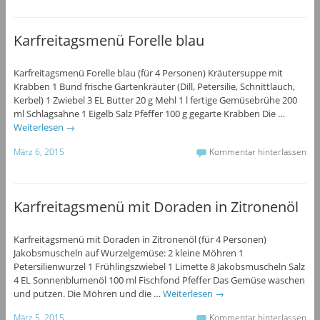
Karfreitagsmenü Forelle blau
Karfreitagsmenü Forelle blau (für 4 Personen) Kräutersuppe mit
Krabben 1 Bund frische Gartenkräuter (Dill, Petersilie, Schnittlauch,
Kerbel) 1 Zwiebel 3 EL Butter 20 g Mehl 1 l fertige Gemüsebrühe 200
ml Schlagsahne 1 Eigelb Salz Pfeffer 100 g gegarte Krabben Die …
Weiterlesen
→
März 6, 2015
Kommentar hinterlassen
Karfreitagsmenü mit Doraden in Zitronenöl
Karfreitagsmenü mit Doraden in Zitronenöl (für 4 Personen)
Jakobsmuscheln auf Wurzelgemüse: 2 kleine Möhren 1
Petersilienwurzel 1 Frühlingszwiebel 1 Limette 8 Jakobsmuscheln Salz
4 EL Sonnenblumenöl 100 ml Fischfond Pfeffer Das Gemüse waschen
und putzen. Die Möhren und die …
Weiterlesen
→
März 5, 2015
Kommentar hinterlassen