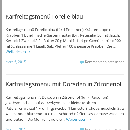
Karfreitagsmenü Forelle blau
Karfreitagsmenü Forelle blau (für 4 Personen) Kräutersuppe mit
Krabben 1 Bund frische Gartenkräuter (Dill, Petersilie, Schnittlauch,
Kerbel) 1 Zwiebel 3 EL Butter 20 g Mehl 1 l fertige Gemüsebrühe 200
ml Schlagsahne 1 Eigelb Salz Pfeffer 100 g gegarte Krabben Die …
Weiterlesen
→
März 6, 2015
Kommentar hinterlassen
Karfreitagsmenü mit Doraden in Zitronenöl
Karfreitagsmenü mit Doraden in Zitronenöl (für 4 Personen)
Jakobsmuscheln auf Wurzelgemüse: 2 kleine Möhren 1
Petersilienwurzel 1 Frühlingszwiebel 1 Limette 8 Jakobsmuscheln Salz
4 EL Sonnenblumenöl 100 ml Fischfond Pfeffer Das Gemüse waschen
und putzen. Die Möhren und die …
Weiterlesen
→
März 5, 2015
Kommentar hinterlassen