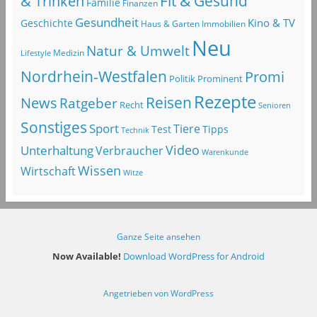
Fit & Gesund
& Trinken
Familie
Finanzen
Gesundheit
Kino & TV
Geschichte
Haus & Garten
Immobilien
Neu
Natur & Umwelt
Lifestyle
Medizin
Nordrhein-Westfalen
Promi
Politik
Prominent
Rezepte
Reisen
News
Ratgeber
Recht
Senioren
Sonstiges
Sport
Tiere
Test
Tipps
Technik
Video
Unterhaltung
Verbraucher
Warenkunde
Wissen
Wirtschaft
Witze
Ganze Seite ansehen
Now Available!
Download WordPress for Android
Angetrieben von WordPress