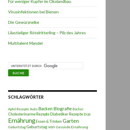
Für weniger Kupfer im Ökolandbau
Virusinfektionen bei Bienen
Die Gewürznelke
Lilastieliger Rötelritterling – Pilz des Jahres
Multitalent Mandel
SCHLAGWÖRTER
Backen
Biografie
Auto
Apfel Rezepte
Bücher
Diabetiker Rezepte
Cholesterinarme Rezepte
Diät
Ernährung
Garten
Essen & Trinken
Geburtstag von
Geburtstag
Gesunde Ernährung