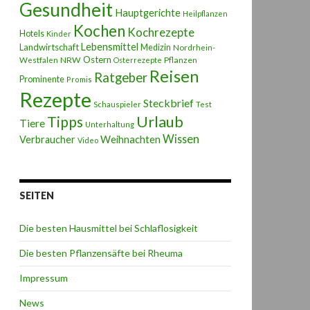
Gesundheit
Hauptgerichte
Heilpflanzen
Kochen
Kochrezepte
Hotels
Kinder
Lebensmittel
Landwirtschaft
Medizin
Nordrhein-
Ostern
NRW
Pflanzen
Westfalen
Osterrezepte
Reisen
Ratgeber
Prominente
Promis
Rezepte
Steckbrief
Schauspieler
Test
Urlaub
Tipps
Tiere
Unterhaltung
Wissen
Weihnachten
Verbraucher
Video
SEITEN
Die besten Hausmittel bei Schlaflosigkeit
Die besten Pflanzensäfte bei Rheuma
Impressum
News