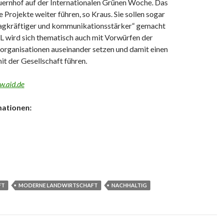
ernhof auf der Internationalen Grünen Woche. Das
Projekte weiter führen, so Kraus. Sie sollen sogar
agkräftiger und kommunikationsstärker“ gemacht
 wird sich thematisch auch mit Vorwürfen der
organisationen auseinander setzen und damit einen
t der Gesellschaft führen.
.aid.de
mationen:
FT
MODERNE LANDWIRTSCHAFT
NACHHALTIG