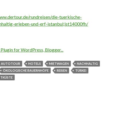
ww.dertour.de/rundreisen/die-tuerkische-
haltig-erleben-und-erf-istanbul;ist14000fh/
AUTOTOUR
HOTELS
MIETWAGEN
NACHHALTIG
ÖKOLOGISCHE BAUERNHÖFE
REISEN
TÜRKEI
TKÜSTE