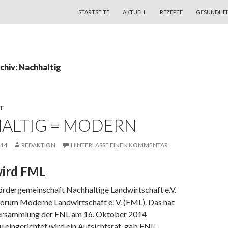
ZUM INHALT SPRINGEN
STARTSEITE
AKTUELL
REZEPTE
GESUNDHEI
hiv: Nachhaltig
T
ALTIG = MODERN
014
REDAKTION
HINTERLASSE EINEN KOMMENTAR
wird FML
Fördergemeinschaft Nachhaltige Landwirtschaft e.V.
Forum Moderne Landwirtschaft e. V. (FML). Das hat
versammlung der FNL am 16. Oktober 2014
 eingerichtet wird ein Aufsichtsrat, gab FNL-