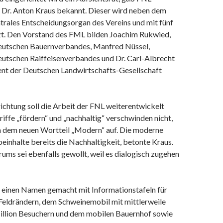
 Dr. Anton Kraus bekannt. Dieser wird neben dem
trales Entscheidungsorgan des Vereins und mit fünf
t. Den Vorstand des FML bilden Joachim Rukwied,
eutschen Bauernverbandes, Manfred Nüssel,
eutschen Raiffeisenverbandes und Dr. Carl-Albrecht
ent der Deutschen Landwirtschafts-Gesellschaft
ichtung soll die Arbeit der FNL weiterentwickelt
iffe „fördern“ und „nachhaltig“ verschwinden nicht,
n dem neuen Wortteil „Modern“ auf. Die moderne
einhalte bereits die Nachhaltigkeit, betonte Kraus.
ums sei ebenfalls gewollt, weil es dialogisch zugehen
h einen Namen gemacht mit Informationstafeln für
Feldrändern, dem Schweinemobil mit mittlerweile
Million Besuchern und dem mobilen Bauernhof sowie