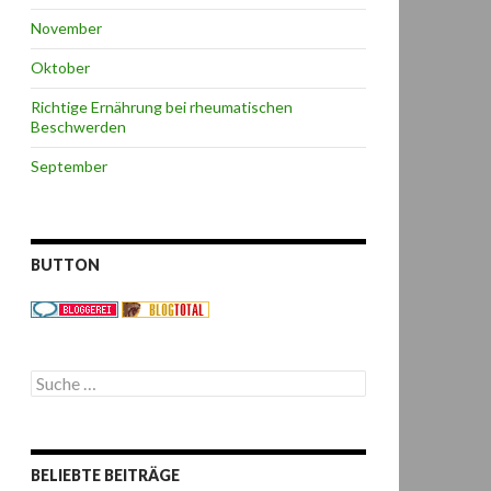
November
Oktober
Richtige Ernährung bei rheumatischen
Beschwerden
September
BUTTON
S
u
c
h
e
BELIEBTE BEITRÄGE
n