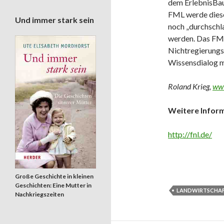
dem ErlebnisBau
FML werde diese 
Und immer stark sein
noch „durchschl
werden. Das FML
Nichtregierungs
Wissensdialog mi
Roland Krieg,
www
Weitere Infor
http://fnl.de/
Große Geschichte in kleinen
Geschichten: Eine Mutter in
LANDWIRTSCHA
Nachkriegszeiten