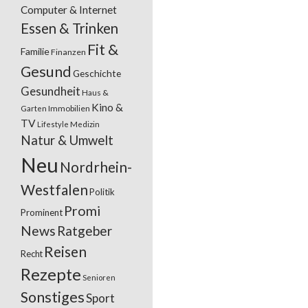
Computer & Internet
Essen & Trinken
Fit &
Familie
Finanzen
Gesund
Geschichte
Gesundheit
Haus &
Kino &
Garten
Immobilien
TV
Lifestyle
Medizin
Natur & Umwelt
Neu
Nordrhein-
Westfalen
Politik
Promi
Prominent
News
Ratgeber
Reisen
Recht
Rezepte
Senioren
Sonstiges
Sport