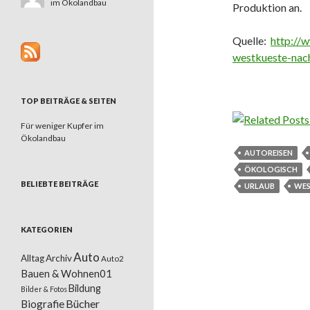
im Ökolandbau
Produktion an.
Quelle:
http://w
westkueste-nach
TOP BEITRÄGE & SEITEN
Für weniger Kupfer im
Ökolandbau
AUTOREISEN
ÖKOLOGISCH
BELIEBTE BEITRÄGE
URLAUB
WES
KATEGORIEN
Auto
Alltag
Archiv
Auto2
Bauen & Wohnen01
Bildung
Bilder & Fotos
Bücher
Biografie