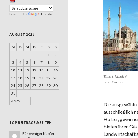
Powered by
Translate
AUGUST 2026
M
D
M
D
F
S
S
1
2
3
4
5
6
7
8
9
10
11
12
13
14
15
16
Türkei. Istanbul
17
18
19
20
21
22
23
Foto: Dertour
24
25
26
27
28
29
30
31
« Nov
Die ausgewählte
ausschließlich n
Hölzer, gewinne
TOP BEITRÄGE & SEITEN
bieten ihren Gäs
Landwirtschaft 
Für weniger Kupfer