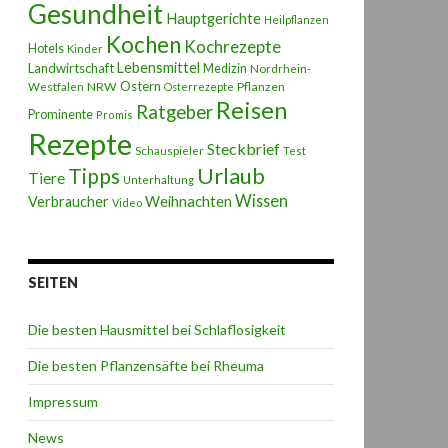
Gesundheit
Hauptgerichte
Heilpflanzen
Kochen
Kochrezepte
Hotels
Kinder
Lebensmittel
Landwirtschaft
Medizin
Nordrhein-
Ostern
NRW
Pflanzen
Westfalen
Osterrezepte
Reisen
Ratgeber
Prominente
Promis
Rezepte
Steckbrief
Schauspieler
Test
Urlaub
Tipps
Tiere
Unterhaltung
Wissen
Weihnachten
Verbraucher
Video
SEITEN
Die besten Hausmittel bei Schlaflosigkeit
Die besten Pflanzensäfte bei Rheuma
Impressum
News