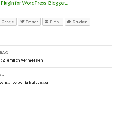
Google
Twitter
E-Mail
Drucken
TRAG
navigation
 Ziemlich vermessen
AG
zensäfte bei Erkältungen