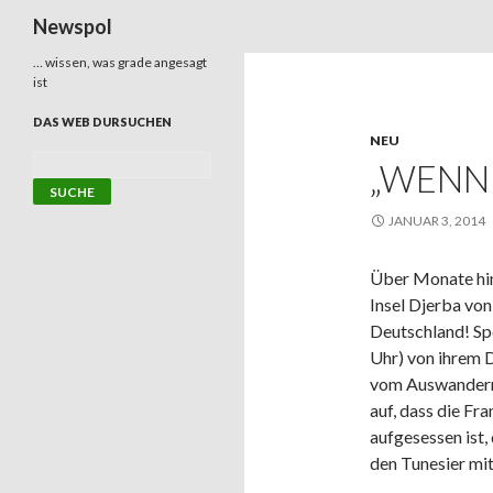
Suchen
Newspol
… wissen, was grade angesagt
ist
DAS WEB DURSUCHEN
NEU
„WENN 
JANUAR 3, 2014
Über Monate hin
Insel Djerba vo
Deutschland! Sp
Uhr) von ihrem 
vom Auswandern
auf, dass die F
aufgesessen ist,
den Tunesier mi