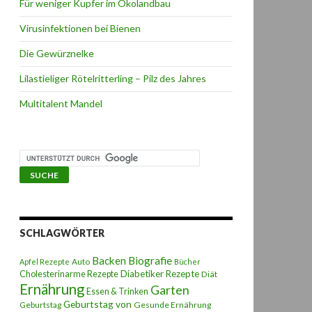
Für weniger Kupfer im Ökolandbau
Virusinfektionen bei Bienen
Die Gewürznelke
Lilastieliger Rötelritterling – Pilz des Jahres
Multitalent Mandel
SCHLAGWÖRTER
Backen
Biografie
Auto
Apfel Rezepte
Bücher
Diabetiker Rezepte
Cholesterinarme Rezepte
Diät
Ernährung
Garten
Essen & Trinken
Geburtstag von
Geburtstag
Gesunde Ernährung