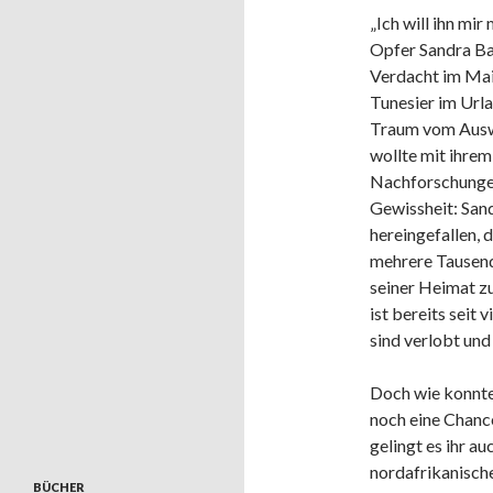
„Ich will ihn mir
Opfer Sandra Ba
Verdacht im Mai 
Tunesier im Urla
Traum vom Auswa
wollte mit ihrem
Nachforschunge
Gewissheit: San
hereingefallen, 
mehrere Tausend
seiner Heimat zu
ist bereits seit 
sind verlobt und
Doch wie konnt
noch eine Chanc
gelingt es ihr au
nordafrikanisch
BÜCHER