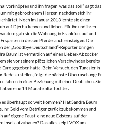
 mal vorknöpfen und ihn fragen, was das soll“, sagt das
um mit gebrochenem Herzen, nachdem sich ihr
erhärtet. Noch im Januar 2013 lernte sie einen
ub auf Djerba kennen und lieben. Für ihn und ihren
ndern gab sie die Wohnung in Frankfurt auf und
 Ersparten in dessen Pferderanch einsteigen. Die
n der „Goodbye Deutschland“-Reporter bringen
dra Baum ist vermutlich auf einen Liebes-Abzocker
dem sie vor seinem plötzlichen Verschwinden bereits
 Euro gegeben hatte. Beim Versuch, den Tunesier in
r Rede zu stellen, folgt die nächste Überraschung: Er
vier Jahren in einer Beziehung mit einer Deutschen. Sie
 haben eine 14 Monate alte Tochter.
e es überhaupt so weit kommen? Hat Sandra Baum
e, ihr Geld vom Betrüger zurückzubekommen und
ch auf eigene Faust, eine neue Existenz auf der
en Insel aufzubauen? Das alles zeigt VOX am