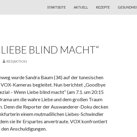
ZUM INHALT SPRINGEN
STARTSEITE
AKTUELL
REZEPTE
GESUNDHEI
LIEBE BLIND MACHT“
REDAKTION
weg wurde Sandra Baum (34) auf der tunesischen
n VOX-Kameras begleitet. Nun berichtet „Goodbye
ezial – Wenn Liebe blind macht“ (am 7.1. um 20:15
Drama um die wahre Liebe und dem großen Traum
. Denn die Reporter der Auswanderer-Doku decken
rankfurterin einem mutmaßlichen Liebes-Schwindler
 dem sie ihr Erspartes anvertraute. VOX konfrontiert
t den Anschuldigungen.