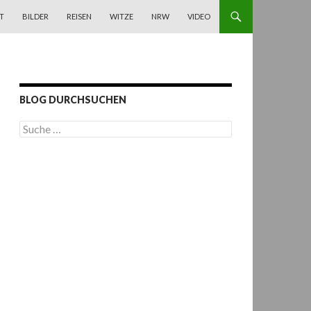
T
BILDER
REISEN
WITZE
NRW
VIDEO
BLOG DURCHSUCHEN
S
u
c
h
e
n
a
c
h
: