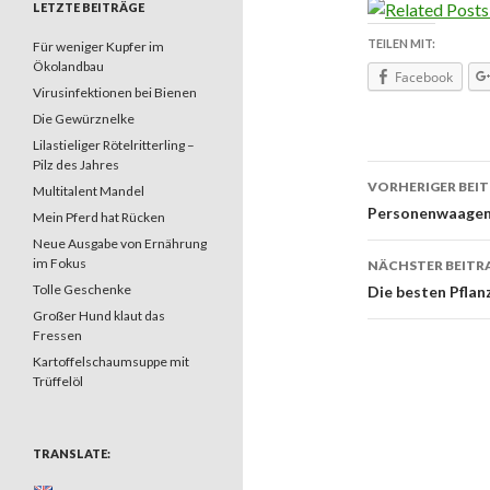
LETZTE BEITRÄGE
TEILEN MIT:
Für weniger Kupfer im
Ökolandbau
Facebook
Virusinfektionen bei Bienen
Die Gewürznelke
Lilastieliger Rötelritterling –
Pilz des Jahres
VORHERIGER BEI
Multitalent Mandel
Beitrags
Personenwaagen:
Mein Pferd hat Rücken
Neue Ausgabe von Ernährung
im Fokus
NÄCHSTER BEITR
Tolle Geschenke
Die besten Pflan
Großer Hund klaut das
Fressen
Kartoffelschaumsuppe mit
Trüffelöl
TRANSLATE: