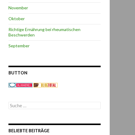
November
Oktober
Richtige Ernährung bei rheumatischen
Beschwerden
September
BUTTON
S
u
c
h
e
BELIEBTE BEITRÄGE
n