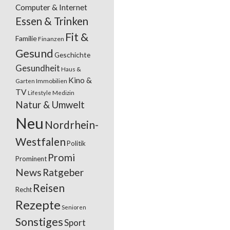
Computer & Internet
Essen & Trinken
Fit &
Familie
Finanzen
Gesund
Geschichte
Gesundheit
Haus &
Kino &
Garten
Immobilien
TV
Lifestyle
Medizin
Natur & Umwelt
Neu
Nordrhein-
Westfalen
Politik
Promi
Prominent
News
Ratgeber
Reisen
Recht
Rezepte
Senioren
Sonstiges
Sport