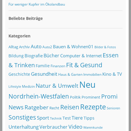
Für weniger Kupfer im Ökolandbau
Beliebte Beiträge
Kategorien
Auto
Bauen & Wohnen01
Alltag
Archiv
Auto2
Bilder & Fotos
Essen
Bücher
Computer & Internet
Biografie
Bildung
Fit & Gesund
& Trinken
Familie
Finanzen
Gesundheit
Kino & TV
Geschichte
Haus & Garten
Immobilien
Neu
Natur & Umwelt
Lifestyle
Medizin
Nordrhein-Westfalen
Promi
Politik
Prominent
Rezepte
Reisen
News
Ratgeber
Recht
Senioren
Sonstiges
Sport
Tiere
Test
Tipps
Technik
Video
Unterhaltung
Verbraucher
Warenkunde