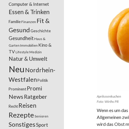
Computer & Internet
Essen & Trinken
Fit &
Familie
Finanzen
Gesund
Geschichte
Gesundheit
Haus &
Kino &
Garten
Immobilien
TV
Lifestyle
Medizin
Natur & Umwelt
Neu
Nordrhein-
Westfalen
Politik
Promi
Prominent
News
Ratgeber
Aprikosenkuchen
Foto: Wirths PR
Reisen
Recht
Wenn es um das 
Rezepte
Senioren
Allgemeinen zw
Sonstiges
wird das Obst m
Sport