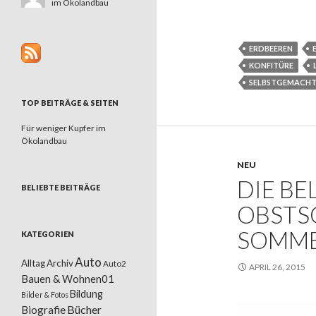
im Ökolandbau
ERDBEEREN
KONFITÜRE
SELBSTGEMACH
TOP BEITRÄGE & SEITEN
Für weniger Kupfer im
Ökolandbau
NEU
DIE BE
BELIEBTE BEITRÄGE
OBSTS
SOMM
KATEGORIEN
Auto
Alltag
Archiv
Auto2
APRIL 26, 2015
Bauen & Wohnen01
Bildung
Bilder & Fotos
Bücher
Biografie