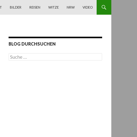
T
BILDER
REISEN
WITZE
NRW
VIDEO
BLOG DURCHSUCHEN
S
u
c
h
e
n
a
c
h
: