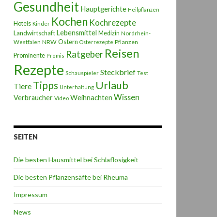
Gesundheit
Hauptgerichte
Heilpflanzen
Kochen
Kochrezepte
Hotels
Kinder
Lebensmittel
Landwirtschaft
Medizin
Nordrhein-
Ostern
NRW
Pflanzen
Westfalen
Osterrezepte
Reisen
Ratgeber
Prominente
Promis
Rezepte
Steckbrief
Schauspieler
Test
Urlaub
Tipps
Tiere
Unterhaltung
Wissen
Weihnachten
Verbraucher
Video
SEITEN
Die besten Hausmittel bei Schlaflosigkeit
Die besten Pflanzensäfte bei Rheuma
Impressum
News