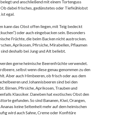
belegt und anschließend mit einem Tortenguss
 Ob dabei frisches, gedünstetes oder Tiefkühlobst
st egal.
 kann das Obst offen liegen, mit Teig bedeckt
kuchen“) oder auch eingebacken sein. Besonders
mische Früchte, die beim Backen nicht austrocken.
irschen, Aprikosen, Pfirsiche, Mirabellen, Pflaumen
ind deshalb bei Jung und Alt beliebt.
werden gerne heimische Beerenfrüchte verwendet.
 Erdbeere, selbst wenn diese genau genommen zu den
hlt. Aber auch Himbeeren, ob frisch oder aus dem
tachelbeeren und Johannisbeeren sind bei den
t. Birnen, Pfirsiche, Aprikosen, Trauben und
enfalls Klassiker. Daneben hat exotisches Obst den
ttorte gefunden. So sind Bananen, Kiwi, Orangen,
Ananas keine Seltenheit mehr auf dem heimischen
äufig wird auch Sahne, Creme oder Konfitüre