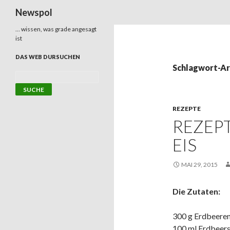
Suchen
Newspol
… wissen, was grade angesagt
ist
DAS WEB DURSUCHEN
Schlagwort-Ar
REZEPTE
REZEPT
EIS
MAI 29, 2015
Die Zutaten:
300 g Erdbeere
100 ml Erdbeers