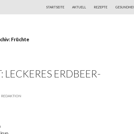
ZUM INHALT SPRINGEN
STARTSEITE
AKTUELL
REZEPTE
GESUNDHEI
chiv: Früchte
: LECKERES ERDBEER-
REDAKTION
n
irup