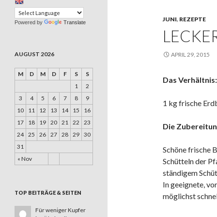
JUNI
,
REZEPTE
Powered by
Translate
LECKE
AUGUST 2026
APRIL 29, 2015
M
D
M
D
F
S
S
Das Verhältnis:
1
2
3
4
5
6
7
8
9
1 kg frische Erd
10
11
12
13
14
15
16
17
18
19
20
21
22
23
Die Zubereitun
24
25
26
27
28
29
30
31
Schöne frische 
« Nov
Schütteln der P
ständigem Schüt
In geeignete, v
TOP BEITRÄGE & SEITEN
möglichst schnel
Für weniger Kupfer