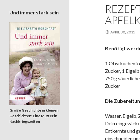
REZEPT
Und immer stark sein
APFEL
APRIL 30, 2015
Benötigt werde
1 Obstkuchenform
Zucker, 1 Eigelb
750 g säuerliche 
Zucker
Die Zubereitun
Große Geschichte in kleinen
Wasser, Eigelb, 
Geschichten: Eine Mutter in
Nachkriegszeiten
Dein eingewickel
Entkernte und ge
einschneiden un