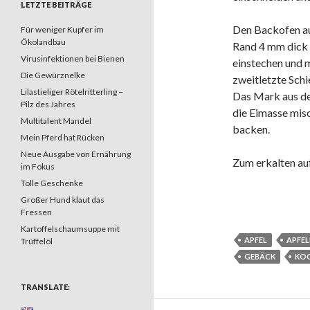
LETZTE BEITRÄGE
Den Backofen au
Für weniger Kupfer im
Ökolandbau
Rand 4 mm dick m
Virusinfektionen bei Bienen
einstechen und m
Die Gewürznelke
zweitletzte Schi
Lilastieliger Rötelritterling –
Das Mark aus de
Pilz des Jahres
die Eimasse misc
Multitalent Mandel
backen.
Mein Pferd hat Rücken
Neue Ausgabe von Ernährung
Zum erkalten auf
im Fokus
Tolle Geschenke
Großer Hund klaut das
Fressen
Kartoffelschaumsuppe mit
APFEL
APFE
Trüffelöl
GEBÄCK
KO
TRANSLATE: