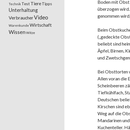
Boden mit Obst 
Tiere
Test
Tipps
Technik
überzogen wird.
Unterhaltung
genommen wird, i
Video
Verbraucher
Wirtschaft
Warenkunde
Beim Obstkuchen
Wissen
Witze
(„gedeckte Obst
beliebt sind hei
Äpfel, Birnen, K
und Zwetschgen s
Bei Obsttorten 
Allen voran die
Scheinbeeren zä
Tiefkühlfach, S
Deutschen belieb
Kirschen sind eb
Weg auf die Obs
Mandarinen und 
Kuchenteller. H