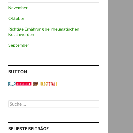
November
Oktober
Richtige Ernährung bei rheumatischen
Beschwerden
September
BUTTON
S
u
c
h
e
BELIEBTE BEITRÄGE
n