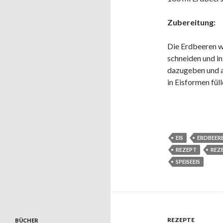
Zubereitung:
Die Erdbeeren w
schneiden und i
dazugeben und a
in Eisformen fül
EIS
ERDBEER
REZEPT
REZ
SPEISEEIS
REZEPTE
BÜCHER