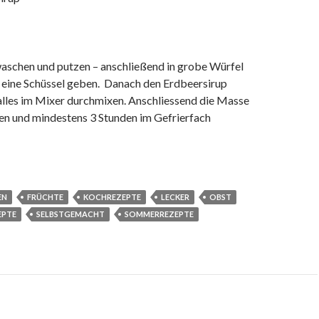
aschen und putzen – anschließend in grobe Würfel
n eine Schüssel geben. Danach den Erdbeersirup
lles im Mixer durchmixen. Anschliessend die Masse
len und mindestens 3 Stunden im Gefrierfach
EN
FRÜCHTE
KOCHREZEPTE
LECKER
OBST
EPTE
SELBSTGEMACHT
SOMMERREZEPTE