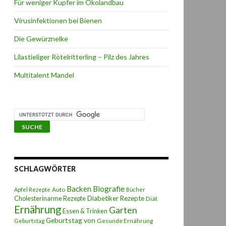
Für weniger Kupfer im Ökolandbau
Virusinfektionen bei Bienen
Die Gewürznelke
Lilastieliger Rötelritterling – Pilz des Jahres
Multitalent Mandel
SCHLAGWÖRTER
Backen
Biografie
Auto
Apfel Rezepte
Bücher
Diabetiker Rezepte
Cholesterinarme Rezepte
Diät
Ernährung
Garten
Essen & Trinken
Geburtstag von
Geburtstag
Gesunde Ernährung