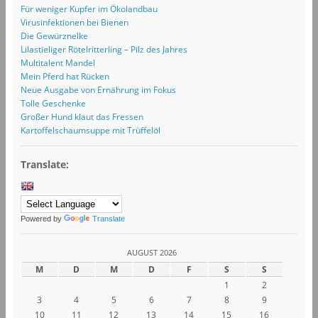
Für weniger Kupfer im Ökolandbau
Virusinfektionen bei Bienen
Die Gewürznelke
Lilastieliger Rötelritterling – Pilz des Jahres
Multitalent Mandel
Mein Pferd hat Rücken
Neue Ausgabe von Ernährung im Fokus
Tolle Geschenke
Großer Hund klaut das Fressen
Kartoffelschaumsuppe mit Trüffelöl
Translate:
Powered by
Translate
AUGUST 2026
M
D
M
D
F
S
S
1
2
3
4
5
6
7
8
9
10
11
12
13
14
15
16