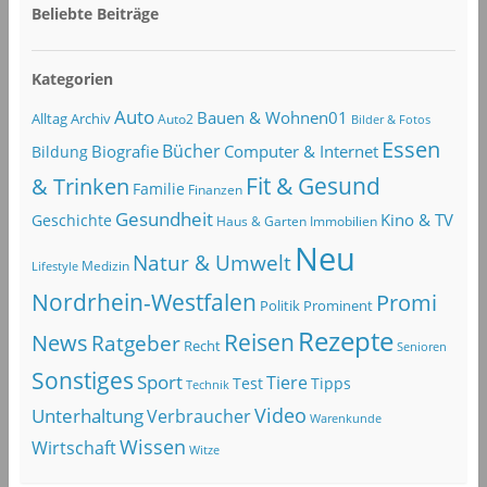
Beliebte Beiträge
Kategorien
Auto
Bauen & Wohnen01
Alltag
Archiv
Auto2
Bilder & Fotos
Essen
Bücher
Computer & Internet
Biografie
Bildung
Fit & Gesund
& Trinken
Familie
Finanzen
Gesundheit
Kino & TV
Geschichte
Haus & Garten
Immobilien
Neu
Natur & Umwelt
Lifestyle
Medizin
Nordrhein-Westfalen
Promi
Politik
Prominent
Rezepte
Reisen
News
Ratgeber
Recht
Senioren
Sonstiges
Sport
Tiere
Test
Tipps
Technik
Video
Unterhaltung
Verbraucher
Warenkunde
Wissen
Wirtschaft
Witze