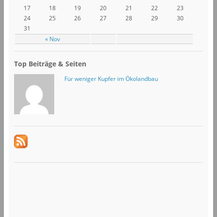
17
18
19
20
21
22
23
24
25
26
27
28
29
30
31
« Nov
Top Beiträge & Seiten
Für weniger Kupfer im Ökolandbau