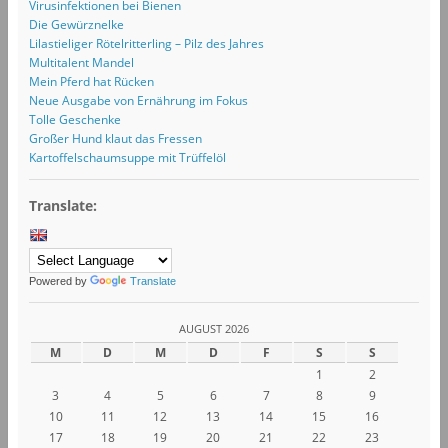
Virusinfektionen bei Bienen
Die Gewürznelke
Lilastieliger Rötelritterling – Pilz des Jahres
Multitalent Mandel
Mein Pferd hat Rücken
Neue Ausgabe von Ernährung im Fokus
Tolle Geschenke
Großer Hund klaut das Fressen
Kartoffelschaumsuppe mit Trüffelöl
Translate:
Powered by
Translate
AUGUST 2026
M
D
M
D
F
S
S
1
2
3
4
5
6
7
8
9
10
11
12
13
14
15
16
17
18
19
20
21
22
23