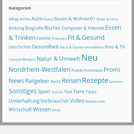
Kategorien
Auto
Bauen & Wohnen01
Alltag
Archiv
Auto2
Bilder & Fotos
Essen
Bücher
Computer & Internet
Biografie
Bildung
Fit & Gesund
& Trinken
Familie
Finanzen
Gesundheit
Kino & TV
Geschichte
Haus & Garten
Immobilien
Neu
Natur & Umwelt
Lifestyle
Medizin
Nordrhein-Westfalen
Promi
Politik
Prominent
Rezepte
Reisen
News
Ratgeber
Recht
Senioren
Sonstiges
Sport
Tiere
Test
Tipps
Technik
Video
Unterhaltung
Verbraucher
Warenkunde
Wissen
Wirtschaft
Witze