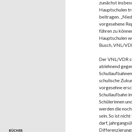
zunächst insbes
Hauptschulen tre
beitragen. „Nied
vorgesehene Reg
führen zu können
Hauptschulen wer
Busch, VNL/VDR-
Der VNL/VDR ste
ablehnend gegen
Schullaufbahnem
schulische Zukun
vorgesehne ersc
Schullaufbahn i
Schülerinnen und
werden die noch
sein. So ist nich
darf, jahrgangs
Differenzierung
BÜCHER