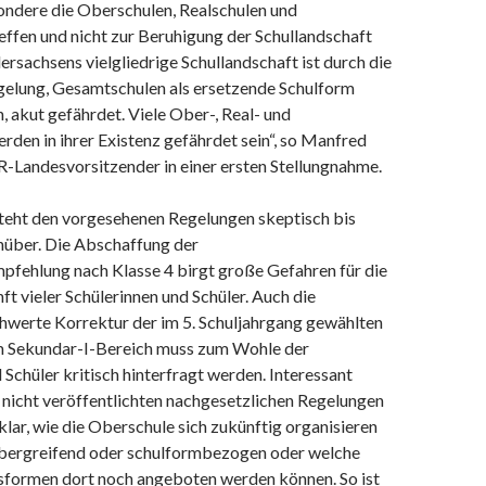
ondere die Oberschulen, Realschulen und
ffen und nicht zur Beruhigung der Schullandschaft
ersachsens vielgliedrige Schullandschaft ist durch die
elung, Gesamtschulen als ersetzende Schulform
, akut gefährdet. Viele Ober-, Real- und
den in ihrer Existenz gefährdet sein“, so Manfred
Landesvorsitzender in einer ersten Stellungnahme.
ht den vorgesehenen Regelungen skeptisch bis
über. Die Abschaffung der
pfehlung nach Klasse 4 birgt große Gefahren für die
ft vieler Schülerinnen und Schüler. Auch die
hwerte Korrektur der im 5. Schuljahrgang gewählten
m Sekundar-I-Bereich muss zum Wohle der
 Schüler kritisch hinterfragt werden. Interessant
 nicht veröffentlichten nachgesetzlichen Regelungen
t klar, wie die Oberschule sich zukünftig organisieren
übergreifend oder schulformbezogen oder welche
sformen dort noch angeboten werden können. So ist