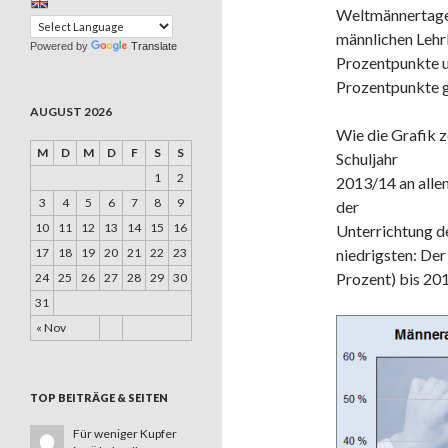
Weltmännertages 
männlichen Lehr
Powered by
Translate
Prozentpunkte u
Prozentpunkte 
AUGUST 2026
Wie die Grafik 
M
D
M
D
F
S
S
Schuljahr
1
2
2013/14 an allen
3
4
5
6
7
8
9
der
10
11
12
13
14
15
16
Unterrichtung d
17
18
19
20
21
22
23
niedrigsten: Der
Prozent) bis 201
24
25
26
27
28
29
30
31
« Nov
TOP BEITRÄGE & SEITEN
Für weniger Kupfer