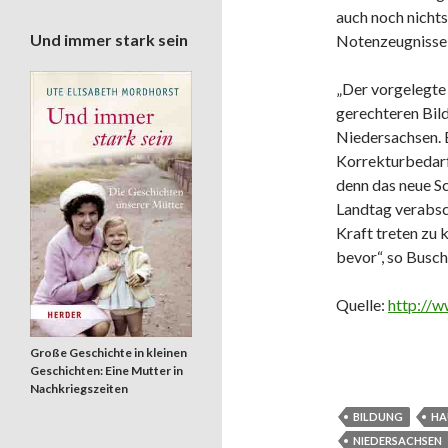
auch noch nicht
Und immer stark sein
Notenzeugnisse 
„Der vorgelegte 
gerechteren Bil
Niedersachsen. E
Korrekturbedarf.
denn das neue S
Landtag verabsc
Kraft treten zu 
bevor“, so Busch
Quelle:
http://w
Große Geschichte in kleinen
Geschichten: Eine Mutter in
Nachkriegszeiten
BILDUNG
HA
NIEDERSACHSEN