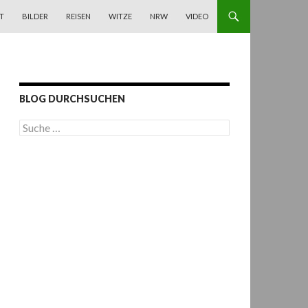
T
BILDER
REISEN
WITZE
NRW
VIDEO
BLOG DURCHSUCHEN
S
u
c
h
e
n
a
c
h
: