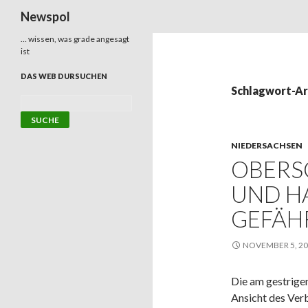
Suchen
Newspol
… wissen, was grade angesagt
ist
DAS WEB DURSUCHEN
Schlagwort-Ar
NIEDERSACHSEN
OBERS
UND H
GEFÄH
NOVEMBER 5, 2
Die am gestrige
Ansicht des Ver