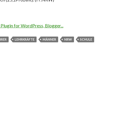
HRER
LEHRKRÄFTE
MÄNNER
NRW
SCHULE