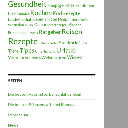
Gesundheit
Hauptgerichte
Heilpflanzen
Kochen
Kochrezepte
Hotels
Kinder
Lebensmittel
Landwirtschaft
Medizin
Nordrhein-
Ostern
NRW
Pflanzen
Westfalen
Osterrezepte
Reisen
Ratgeber
Prominente
Promis
Rezepte
Steckbrief
Schauspieler
Test
Urlaub
Tipps
Tiere
Unterhaltung
Wissen
Weihnachten
Verbraucher
Video
SEITEN
Die besten Hausmittel bei Schlaflosigkeit
Die besten Pflanzensäfte bei Rheuma
Impressum
News