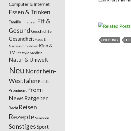
Computer & Internet
Essen & Trinken
Fit &
Familie
Finanzen
Gesund
Geschichte
Gesundheit
Haus &
BILDUNG
LE
Kino &
Garten
Immobilien
TV
Lifestyle
Medizin
Natur & Umwelt
Neu
Nordrhein-
Westfalen
Politik
Promi
Prominent
News
Ratgeber
Reisen
Recht
Rezepte
Senioren
Sonstiges
Sport