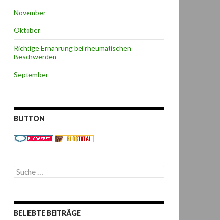
November
Oktober
Richtige Ernährung bei rheumatischen
Beschwerden
September
BUTTON
S
u
c
h
e
BELIEBTE BEITRÄGE
n