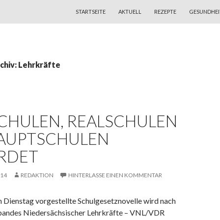
ZUM INHALT SPRINGEN
STARTSEITE
AKTUELL
REZEPTE
GESUNDHEI
chiv: Lehrkräfte
CHULEN, REALSCHULEN
AUPTSCHULEN
RDET
014
REDAKTION
HINTERLASSE EINEN KOMMENTAR
n Dienstag vorgestellte Schulgesetznovelle wird nach
bandes Niedersächsischer Lehrkräfte – VNL/VDR