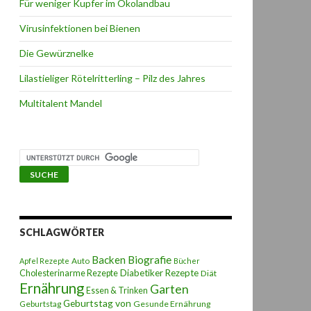
Für weniger Kupfer im Ökolandbau
Virusinfektionen bei Bienen
Die Gewürznelke
Lilastieliger Rötelritterling – Pilz des Jahres
Multitalent Mandel
SCHLAGWÖRTER
Backen
Biografie
Auto
Apfel Rezepte
Bücher
Diabetiker Rezepte
Cholesterinarme Rezepte
Diät
Ernährung
Garten
Essen & Trinken
Geburtstag von
Geburtstag
Gesunde Ernährung