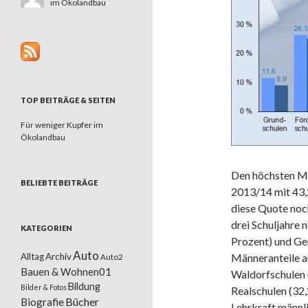
im Ökolandbau
TOP BEITRÄGE & SEITEN
Für weniger Kupfer im
Ökolandbau
Den höchsten Mä
BELIEBTE BEITRÄGE
2013/14 mit 43,
diese Quote noch
drei Schuljahre
KATEGORIEN
Prozent) und Ge
Auto
Alltag
Archiv
Männeranteile au
Auto2
Bauen & Wohnen01
Waldorfschulen 
Bildung
Bilder & Fotos
Realschulen (32,
Bücher
Biografie
Lehrkraft männl