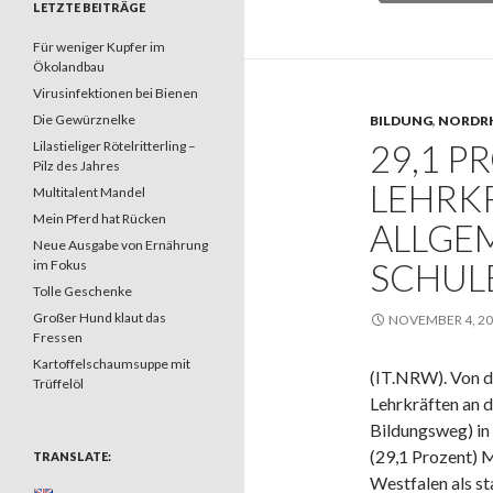
LETZTE BEITRÄGE
Für weniger Kupfer im
Ökolandbau
Virusinfektionen bei Bienen
Die Gewürznelke
BILDUNG
,
NORDRH
29,1 P
Lilastieliger Rötelritterling –
Pilz des Jahres
LEHRK
Multitalent Mandel
Mein Pferd hat Rücken
ALLGE
Neue Ausgabe von Ernährung
SCHUL
im Fokus
Tolle Geschenke
Großer Hund klaut das
NOVEMBER 4, 2
Fressen
Kartoffelschaumsuppe mit
(IT.NRW). Von d
Trüffelöl
Lehrkräften an 
Bildungsweg) in 
(29,1 Prozent) 
TRANSLATE:
Westfalen als st