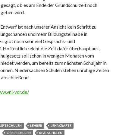
s gesagt, ob es am Ende der Grundschulzeit noch
geben wird.
Entwurf ist nach unserer Ansicht kein Schritt zu
dungschancen und mehr Bildungsteilhabe in
s gibt noch sehr viel Gesprächs- und
 Hoffentlich reicht die Zeit dafür überhaupt aus,
chulgesetz soll schon in wenigen Monaten vom
hiedet werden, um bereits zum nächsten Schuljahr in
können. Niedersachsen Schulen stehen unruhige Zeiten
 abschließend.
ww.vnl-vdr.de/
UPTSCHULEN
LEHRER
LEHRKRÄFTE
OBERSCHULEN
REALSCHULEN