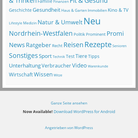
Fit & Gesund
& Trinken
Familie
Finanzen
Gesundheit
Kino & TV
Geschichte
Haus & Garten
Immobilien
Neu
Natur & Umwelt
Lifestyle
Medizin
Nordrhein-Westfalen
Promi
Politik
Prominent
Rezepte
Reisen
News
Ratgeber
Recht
Senioren
Sonstiges
Sport
Tiere
Test
Tipps
Technik
Video
Unterhaltung
Verbraucher
Warenkunde
Wissen
Wirtschaft
Witze
Ganze Seite ansehen
Now Available!
Download WordPress for Android
Angetrieben von WordPress