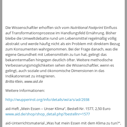
Die Wissenschaftler erhoffen sich vom
Nutritional Footprint
Einfluss
auf Transformationsprozesse im Handlungsfeld Ernährung. Bisher
bleibe die Umweltdebatte rund um Lebensmittel regelmäßig völlig
abstrakt und werde häufig nicht als ein Problem mit direktem Bezug
zum Konsumenten wahrgenommen. Bei der Frage danach, was die
eigene Gesundheit mit Lebensmitteln zu tun hat, gelingt das
bekanntermaßen hingegen deutlich öfter. Weitere methodische
Verbesserungsmöglichkeiten sehen die Wissenschaftler, wenn es
gelingt, auch soziale und ökonomische Dimensionen in das
Indikatorenset zu integrieren.
Britta Klein, www.aid.de
Weitere Informationen:
http://wupperinst.org/info/details/wi/a/s/ad/2938
aid-Heft „Mein Essen – Unser Klima“, Bestell-Nr. 1577, 2,50 Euro
www.aid.de/shop/shop_detail.php?bestellnr=1577
aid-Unterrichtsmaterial „Was hat mein Essen mit dem Klima zu tun?“,