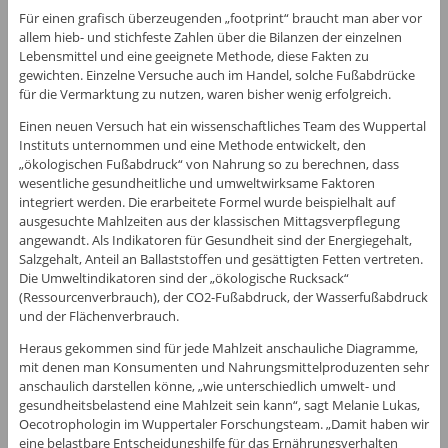
Für einen grafisch überzeugenden „footprint“ braucht man aber vor
allem hieb- und stichfeste Zahlen über die Bilanzen der einzelnen
Lebensmittel und eine geeignete Methode, diese Fakten zu
gewichten. Einzelne Versuche auch im Handel, solche Fußabdrücke
für die Vermarktung zu nutzen, waren bisher wenig erfolgreich.
Einen neuen Versuch hat ein wissenschaftliches Team des Wuppertal
Instituts unternommen und eine Methode entwickelt, den
„ökologischen Fußabdruck“ von Nahrung so zu berechnen, dass
wesentliche gesundheitliche und umweltwirksame Faktoren
integriert werden. Die erarbeitete Formel wurde beispielhalt auf
ausgesuchte Mahlzeiten aus der klassischen Mittagsverpflegung
angewandt. Als Indikatoren für Gesundheit sind der Energiegehalt,
Salzgehalt, Anteil an Ballaststoffen und gesättigten Fetten vertreten.
Die Umweltindikatoren sind der „ökologische Rucksack“
(Ressourcenverbrauch), der CO2-Fußabdruck, der Wasserfußabdruck
und der Flächenverbrauch.
Heraus gekommen sind für jede Mahlzeit anschauliche Diagramme,
mit denen man Konsumenten und Nahrungsmittelproduzenten sehr
anschaulich darstellen könne, „wie unterschiedlich umwelt- und
gesundheitsbelastend eine Mahlzeit sein kann“, sagt Melanie Lukas,
Oecotrophologin im Wuppertaler Forschungsteam. „Damit haben wir
eine belastbare Entscheidungshilfe für das Ernährungsverhalten