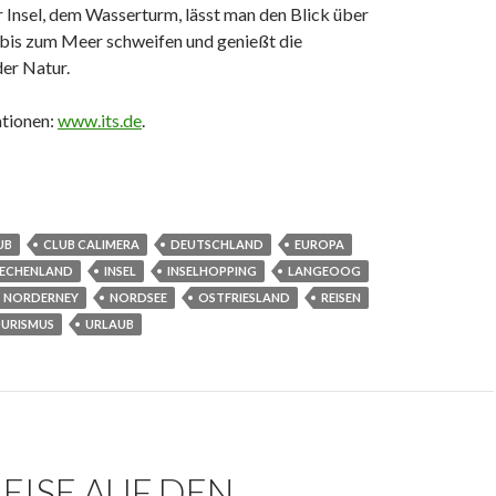
 Insel, dem Wasserturm, lässt man den Blick über
bis zum Meer schweifen und genießt die
er Natur.
tionen:
www.its.de
.
UB
CLUB CALIMERA
DEUTSCHLAND
EUROPA
IECHENLAND
INSEL
INSELHOPPING
LANGEOOG
NORDERNEY
NORDSEE
OSTFRIESLAND
REISEN
URISMUS
URLAUB
EISE AUF DEN