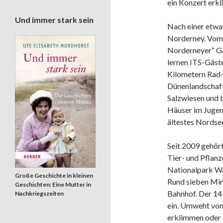
ein Konzert erkl
Und immer stark sein
Nach einer etwa 
Norderney. Vom 
Norderneyer“ Gäs
lernen ITS-Gäste
Kilometern Rad
Dünenlandschaft
Salzwiesen und 
Häuser im Jugend
ältestes Nordse
Seit 2009 gehör
Tier- und Pflanz
Nationalpark Wa
Große Geschichte in kleinen
Rund sieben Min
Geschichten: Eine Mutter in
Bahnhof. Der 14
Nachkriegszeiten
ein. Umweht von
erklimmen oder 