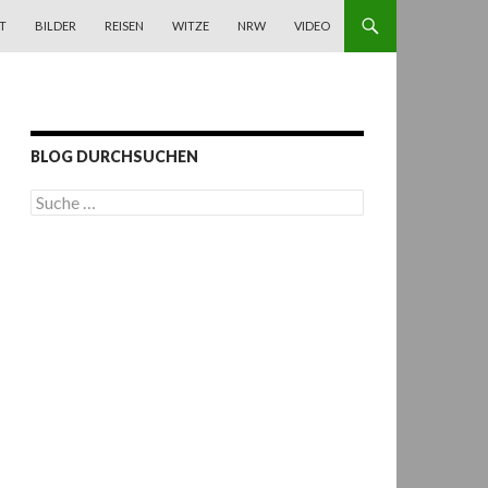
T
BILDER
REISEN
WITZE
NRW
VIDEO
BLOG DURCHSUCHEN
S
u
c
h
e
n
a
c
h
: