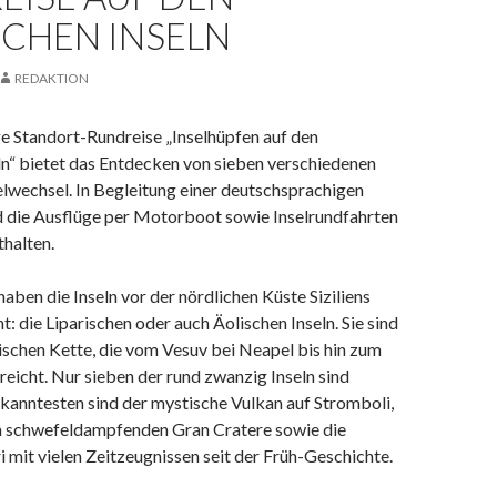
SCHEN INSELN
REDAKTION
e Standort-Rundreise „Inselhüpfen auf den
ln“ bietet das Entdecken von sieben verschiedenen
lwechsel. In Begleitung einer deutschsprachigen
nd die Ausflüge per Motorboot sowie Inselrundfahrten
thalten.
aben die Inseln vor der nördlichen Küste Siziliens
 die Liparischen oder auch Äolischen Inseln. Sie sind
nischen Kette, die vom Vesuv bei Neapel bis hin zum
 reicht. Nur sieben der rund zwanzig Inseln sind
anntesten sind der mystische Vulkan auf Stromboli,
 schwefeldampfenden Gran Cratere sowie die
i mit vielen Zeitzeugnissen seit der Früh-Geschichte.