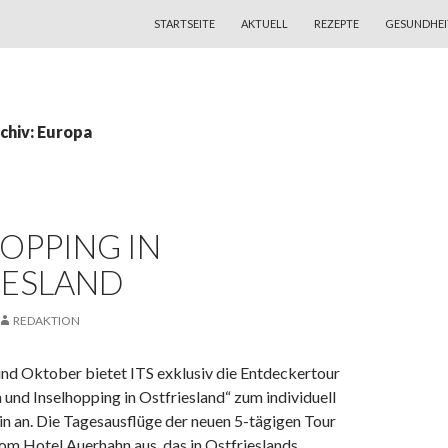
ZUM INHALT SPRINGEN
STARTSEITE
AKTUELL
REZEPTE
GESUNDHEI
chiv: Europa
OPPING IN
IESLAND
REDAKTION
und Oktober bietet ITS exklusiv die Entdeckertour
und Inselhopping in Ostfriesland“ zum individuell
n an. Die Tagesausflüge der neuen 5-tägigen Tour
vom Hotel Auerhahn aus, das in Ostfrieslands