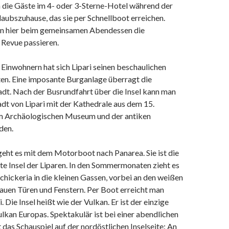
n die Gäste im 4- oder 3-Sterne-Hotel während der
laubszuhause, das sie per Schnellboot erreichen.
n hier beim gemeinsamen Abendessen die
 Revue passieren.
Einwohnern hat sich Lipari seinen beschaulichen
ten. Eine imposante Burganlage überragt die
adt. Nach der Busrundfahrt über die Insel kann man
adt von Lipari mit der Kathedrale aus dem 15.
m Archäologischen Museum und der antiken
den.
eht es mit dem Motorboot nach Panarea. Sie ist die
te Insel der Liparen. In den Sommermonaten zieht es
 Schickeria in die kleinen Gassen, vorbei an den weißen
auen Türen und Fenstern. Per Boot erreicht man
 Die Insel heißt wie der Vulkan. Er ist der einzige
ulkan Europas. Spektakulär ist bei einer abendlichen
as Schauspiel auf der nordöstlichen Inselseite: An