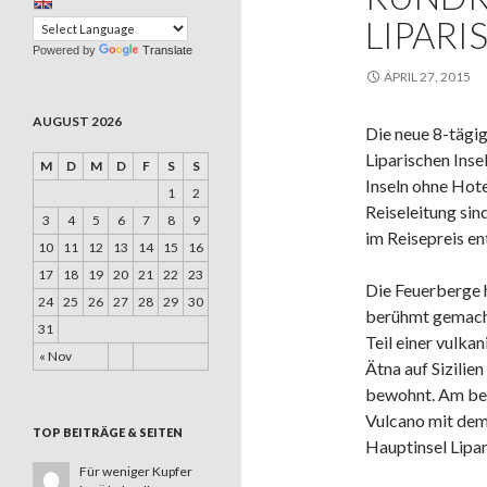
LIPARI
Powered by
Translate
APRIL 27, 2015
AUGUST 2026
Die neue 8-tägig
Liparischen Inse
M
D
M
D
F
S
S
Inseln ohne Hote
1
2
Reiseleitung si
3
4
5
6
7
8
9
im Reisepreis en
10
11
12
13
14
15
16
17
18
19
20
21
22
23
Die Feuerberge h
24
25
26
27
28
29
30
berühmt gemacht:
31
Teil einer vulka
« Nov
Ätna auf Sizilien
bewohnt. Am bek
Vulcano mit dem
TOP BEITRÄGE & SEITEN
Hauptinsel Lipar
Für weniger Kupfer