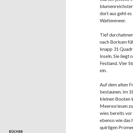
blumenreichster
dort aus geht es
Wattenmeer.
Tief durchatmen
nach Borkum füh
knapp 31 Quadra
Inseln. Sie lieg
Festland. Vier 
ein.
Auf dem alten F
bestaunen. Im 1
kleinen Booten 
Meeresriesen zu
wies bereits vo
ebenso wie das 
quirligen Prome
BÜCHER