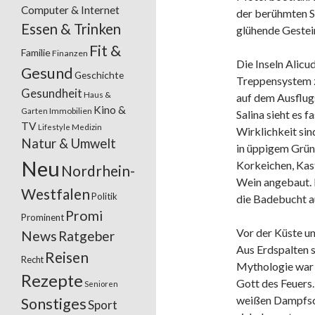
Computer & Internet
der berühmten Sc
Essen & Trinken
glühende Gestei
Fit &
Familie
Finanzen
Die Inseln Alicu
Gesund
Geschichte
Treppensystem z
Gesundheit
Haus &
auf dem Ausflug
Kino &
Garten
Immobilien
Salina sieht es f
TV
Lifestyle
Medizin
Wirklichkeit sin
Natur & Umwelt
in üppigem Grün 
Neu
Korkeichen, Kas
Nordrhein-
Wein angebaut. 
Westfalen
Politik
die Badebucht au
Promi
Prominent
Vor der Küste un
News
Ratgeber
Aus Erdspalten 
Reisen
Recht
Mythologie war 
Rezepte
Gott des Feuers.
Senioren
weißen Dampfsc
Sonstiges
Sport