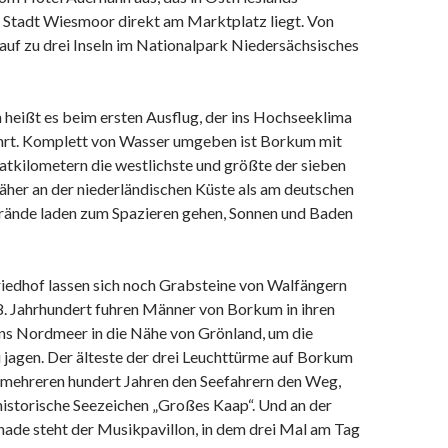
 Stadt Wiesmoor direkt am Marktplatz liegt. Von
 auf zu drei Inseln im Nationalpark Niedersächsisches
 heißt es beim ersten Ausflug, der ins Hochseeklima
rt. Komplett von Wasser umgeben ist Borkum mit
tkilometern die westlichste und größte der sieben
t näher an der niederländischen Küste als am deutschen
Strände laden zum Spazieren gehen, Sonnen und Baden
riedhof lassen sich noch Grabsteine von Walfängern
8. Jahrhundert fuhren Männer von Borkum in ihren
ins Nordmeer in die Nähe von Grönland, um die
 jagen. Der älteste der drei Leuchttürme auf Borkum
r mehreren hundert Jahren den Seefahrern den Weg,
historische Seezeichen „Großes Kaap“. Und an der
nade steht der Musikpavillon, in dem drei Mal am Tag