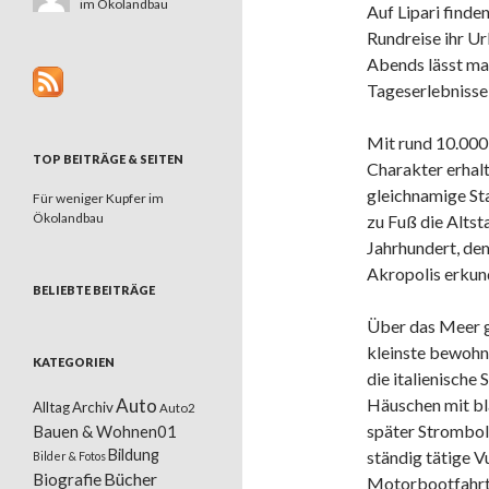
im Ökolandbau
Auf Lipari finde
Rundreise ihr Ur
Abends lässt ma
Tageserlebnisse
Mit rund 10.000 
TOP BEITRÄGE & SEITEN
Charakter erhal
gleichnamige St
Für weniger Kupfer im
Ökolandbau
zu Fuß die Altst
Jahrhundert, de
Akropolis erkun
BELIEBTE BEITRÄGE
Über das Meer g
kleinste bewohn
KATEGORIEN
die italienische
Auto
Häuschen mit bl
Alltag
Archiv
Auto2
später Stromboli.
Bauen & Wohnen01
Bildung
ständig tätige V
Bilder & Fotos
Bücher
Biografie
Motorbootfahrt d