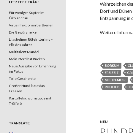
LETZTE BEITRÄGE
Wahrzeichen der
Dorf und Dünen 
Für weniger Kupfer im
Entspannung in d
Ökolandbau
Virusinfektionen bei Bienen
Weitere Informa
Die Gewürznelke
Lilastieliger Rötelritterling –
Pilz des Jahres
Multitalent Mandel
Mein Pferd hat Rücken
BORKUM
CL
Neue Ausgabe von Ernährung
im Fokus
FREIZEIT
GR
Tolle Geschenke
MITTELMEER
Großer Hund klaut das
RHODOS
TO
Fressen
Kartoffelschaumsuppe mit
Trüffelöl
NEU
TRANSLATE:
RUNDR