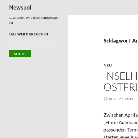
Suchen
Newspol
… wissen, was grade angesagt
ist
DAS WEB DURSUCHEN
Schlagwort-Ar
NEU
INSELH
OSTFR
APRIL 27, 2015
Zwischen April 
„Hotel Auerhahn 
passenden Termi
starten jeweils 