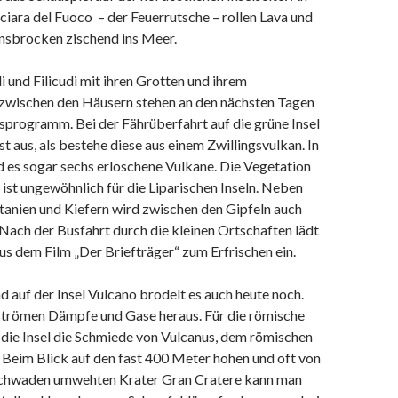
iara del Fuoco – der Feuerrutsche – rollen Lava und
nsbrocken zischend ins Meer.
di und Filicudi mit ihren Grotten und ihrem
wischen den Häusern stehen an den nächsten Tagen
sprogramm. Bei der Fährüberfahrt auf die grüne Insel
ast aus, als bestehe diese aus einem Zwillingsvulkan. In
d es sogar sechs erloschene Vulkane. Die Vegetation
ist ungewöhnlich für die Liparischen Inseln. Neben
tanien und Kiefern wird zwischen den Gipfeln auch
Nach der Busfahrt durch die kleinen Ortschaften lädt
s dem Film „Der Briefträger“ zum Erfrischen ein.
d auf der Insel Vulcano brodelt es auch heute noch.
strömen Dämpfe und Gase heraus. Für die römische
die Insel die Schmiede von Vulcanus, dem römischen
 Beim Blick auf den fast 400 Meter hohen und oft von
hwaden umwehten Krater Gran Cratere kann man