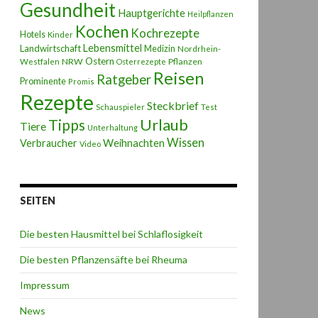
Gesundheit
Hauptgerichte
Heilpflanzen
Kochen
Kochrezepte
Hotels
Kinder
Lebensmittel
Landwirtschaft
Medizin
Nordrhein-
Ostern
NRW
Pflanzen
Westfalen
Osterrezepte
Reisen
Ratgeber
Prominente
Promis
Rezepte
Steckbrief
Schauspieler
Test
Urlaub
Tipps
Tiere
Unterhaltung
Wissen
Weihnachten
Verbraucher
Video
SEITEN
Die besten Hausmittel bei Schlaflosigkeit
Die besten Pflanzensäfte bei Rheuma
Impressum
News