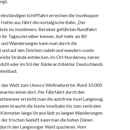
ingt.
einstündigen Schifffahrt erreichen die Inselhopper
Hafen aus fährt die nostalgische Bahn „Der
te ins Inselinnere. Bei einer geführten Rundfahrt
 ihr Tagesziel näher kennen. Auf mehr als 80
- und Wanderwegen kann man durch die
 und auf den Deichen radeln und wandern sowie
breite Strände entdecken. Im Ort Norderney zieren
stil oder im Stil der Bäderarchitektur Deutschlands
eheilbad.
t das Watt zum Unesco Weltnaturerbe. Rund 10.000
enarten leben dort. Per Fährfahrt durch den
ttenmeer erreicht man die autofreie Insel Langeoog.
uten braucht die bunte Inselbahn bis zum zentralen
 Kilometer lange Strand lädt zu langen Wanderungen
 der frischen Seeluft kann man die hohen Dünen
durch den Langeooger Wald spazieren. Vom