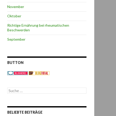
November
Oktober
Richtige Ernährung bei rheumatischen
Beschwerden
September
BUTTON
S
u
c
h
e
BELIEBTE BEITRÄGE
n