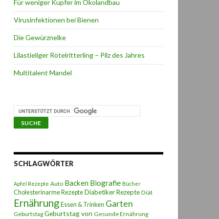
Für weniger Kupfer im Ökolandbau
Virusinfektionen bei Bienen
Die Gewürznelke
Lilastieliger Rötelritterling – Pilz des Jahres
Multitalent Mandel
SCHLAGWÖRTER
Backen
Biografie
Auto
Apfel Rezepte
Bücher
Diabetiker Rezepte
Cholesterinarme Rezepte
Diät
Ernährung
Garten
Essen & Trinken
Geburtstag von
Geburtstag
Gesunde Ernährung