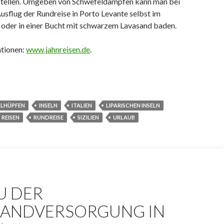
rstellen. Umgeben von Schwefeldämpfen kann man bei
usflug der Rundreise in Porto Levante selbst im
oder in einer Bucht mit schwarzem Lavasand baden.
tionen:
www.jahnreisen.de
.
ELHÜPFEN
INSELN
ITALIEN
LIPARISCHEN INSELN
REISEN
RUNDREISE
SIZILIEN
URLAUB
U DER
BANDVERSORGUNG IN