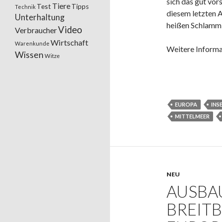
sich das gut vo
Tiere
Test
Tipps
Technik
diesem letzten A
Unterhaltung
heißen Schlamm 
Video
Verbraucher
Wirtschaft
Warenkunde
Weitere Informa
Wissen
Witze
EUROPA
INS
MITTELMEER
NEU
AUSBA
BREIT