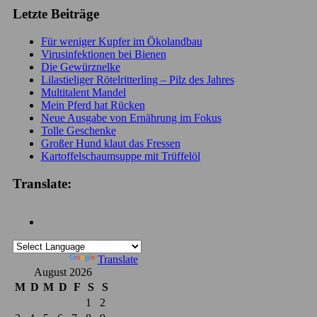
Letzte Beiträge
Für weniger Kupfer im Ökolandbau
Virusinfektionen bei Bienen
Die Gewürznelke
Lilastieliger Rötelritterling – Pilz des Jahres
Multitalent Mandel
Mein Pferd hat Rücken
Neue Ausgabe von Ernährung im Fokus
Tolle Geschenke
Großer Hund klaut das Fressen
Kartoffelschaumsuppe mit Trüffelöl
Translate:
Powered by
Translate
August 2026
M
D
M
D
F
S
S
1
2