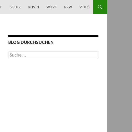
T
BILDER
REISEN
WITZE
NRW
VIDEO
BLOG DURCHSUCHEN
S
u
c
h
e
n
a
c
h
: