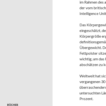
im Rahmen des a
der vom britis
Intelligence Unit
Das Körpergewi
eingeschätzt, de
Körpergröße erg
definitionsgemäß
Übergewicht. Der
Fettpolster sitz
wichtig, um das
abschätzen zu k
Weltweit hat sic
vergangenen 30 
überraschenderw
untersuchten Län
Prozent.
BÜCHER