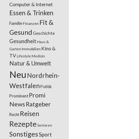
Computer & Internet
Essen & Trinken
Fit &
Familie
Finanzen
Gesund
Geschichte
Gesundheit
Haus &
Kino &
Garten
Immobilien
TV
Lifestyle
Medizin
Natur & Umwelt
Neu
Nordrhein-
Westfalen
Politik
Promi
Prominent
News
Ratgeber
Reisen
Recht
Rezepte
Senioren
Sonstiges
Sport