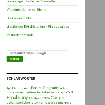
Für weniger Kupfer im Ökolandbau
Virusinfektionen bei Bienen
Die Gewürznelke
Lilastieliger Rötelritterling – Pilz des Jahres
Multitalent Mandel
SCHLAGWÖRTER
Backen
Biografie
Auto
Apfel Rezepte
Bücher
Diabetiker Rezepte
Cholesterinarme Rezepte
Diät
Ernährung
Garten
Essen & Trinken
Geburtstag von
Geburtstag
Gesunde Ernährung