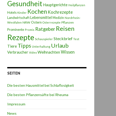
Gesundheit
Hauptgerichte
Heilpflanzen
Kochen
Kochrezepte
Hotels
Kinder
Lebensmittel
Landwirtschaft
Medizin
Nordrhein-
Ostern
NRW
Pflanzen
Westfalen
Osterrezepte
Reisen
Ratgeber
Prominente
Promis
Rezepte
Steckbrief
Schauspieler
Test
Urlaub
Tipps
Tiere
Unterhaltung
Wissen
Weihnachten
Verbraucher
Video
SEITEN
Die besten Hausmittel bei Schlaflosigkeit
Die besten Pflanzensäfte bei Rheuma
Impressum
News