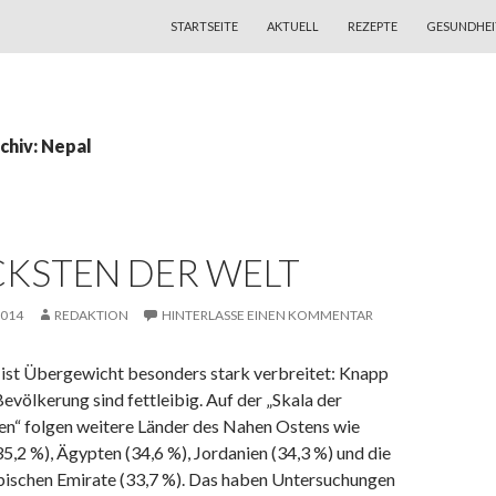
ZUM INHALT SPRINGEN
STARTSEITE
AKTUELL
REZEPTE
GESUNDHEI
chiv: Nepal
CKSTEN DER WELT
2014
REDAKTION
HINTERLASSE EINEN KOMMENTAR
t ist Übergewicht besonders stark verbreitet: Knapp
evölkerung sind fettleibig. Auf der „Skala der
en“ folgen weitere Länder des Nahen Ostens wie
5,2 %), Ägypten (34,6 %), Jordanien (34,3 %) und die
bischen Emirate (33,7 %). Das haben Untersuchungen