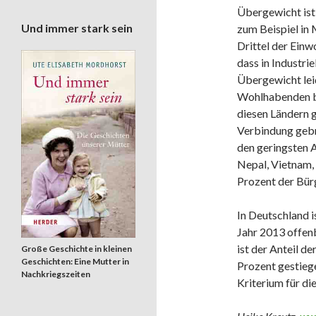
Übergewicht ist 
Und immer stark sein
zum Beispiel in 
Drittel der Einw
dass in Industri
Übergewicht lei
Wohlhabenden be
diesen Ländern g
Verbindung gebr
den geringsten A
Nepal, Vietnam,
Prozent der Bür
In Deutschland 
Jahr 2013 offen
ist der Anteil d
Große Geschichte in kleinen
Geschichten: Eine Mutter in
Prozent gestiege
Nachkriegszeiten
Kriterium für d