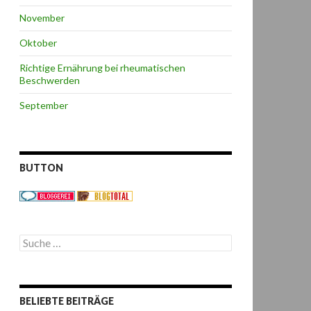
November
Oktober
Richtige Ernährung bei rheumatischen
Beschwerden
September
BUTTON
S
u
c
h
e
BELIEBTE BEITRÄGE
n