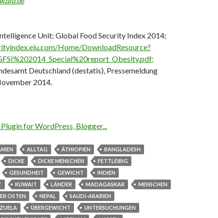
.aid.de
telligence Unit; Global Food Security Index 2014;
urityindex.eiu.com/Home/DownloadResource?
FSI%202014_Special%20report_Obesity.pdf;
undesamt Deutschland (destatis), Pressemeldung
 November 2014.
NIEN
ALLTAG
ÄTHIOPIEN
BANGLADESH
DICKE
DICKE MENSCHEN
FETTLEIBIG
GESUNDHEIT
GEWICHT
INDIEN
T
KUWAIT
LÄNDER
MADAGASKAR
MENSCHEN
ER OSTEN
NEPAL
SAUDI-ARABIEN
EZUELA
ÜBERGEWICHT
UNTERSUCHUNGEN