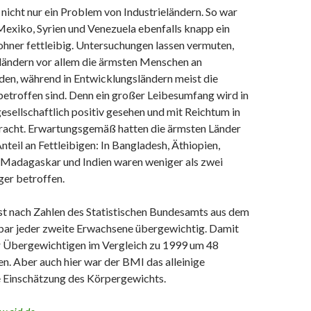
nicht nur ein Problem von Industrieländern. So war
Mexiko, Syrien und Venezuela ebenfalls knapp ein
ohner fettleibig. Untersuchungen lassen vermuten,
eländern vor allem die ärmsten Menschen an
den, während in Entwicklungsländern meist die
troffen sind. Denn ein großer Leibesumfang wird in
esellschaftlich positiv gesehen und mit Reichtum in
acht. Erwartungsgemäß hatten die ärmsten Länder
nteil an Fettleibigen: In Bangladesh, Äthiopien,
 Madagaskar und Indien waren weniger als zwei
ger betroffen.
ist nach Zahlen des Statistischen Bundesamts aus dem
bar jeder zweite Erwachsene übergewichtig. Damit
er Übergewichtigen im Vergleich zu 1999 um 48
n. Aber auch hier war der BMI das alleinige
ie Einschätzung des Körpergewichts.