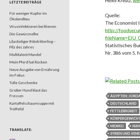
Heike Kreutz,
www
LETZTE BEITRÄGE
Für weniger Kupfer im
Quelle:
Ökolandbau
The Economist In
Virusinfektionen bei Bienen
http://foodsec
Die Gewürznelke
fileName=EIU_G
Lilastieliger Rötelritterling –
Statistisches B
Pilz des Jahres
Nr. 386 vom 5.
Multitalent Mandel
Mein Pferd hat Rücken
Neue Ausgabe von Ernährung
im Fokus
Tolle Geschenke
Großer Hund klaut das
Fressen
ÄGYPTEN; JORDA
Kartoffelschaumsuppe mit
DEUTSCHLAND
Trüffelöl
FETTLEIBIGKEIT
KÖRPERGEWICH
MEXIKO
NAH
TRANSLATE:
SYRIEN UND VEN