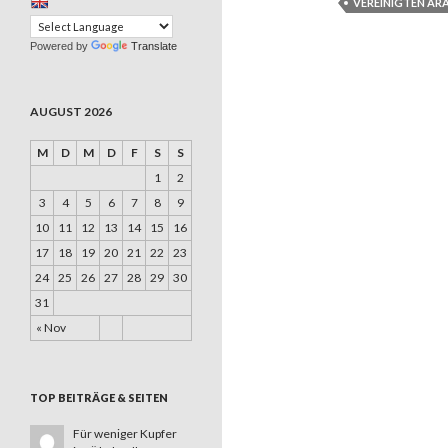
VEREINIGTEN AR
Powered by
Translate
AUGUST 2026
M
D
M
D
F
S
S
1
2
3
4
5
6
7
8
9
10
11
12
13
14
15
16
17
18
19
20
21
22
23
24
25
26
27
28
29
30
31
« Nov
TOP BEITRÄGE & SEITEN
Für weniger Kupfer