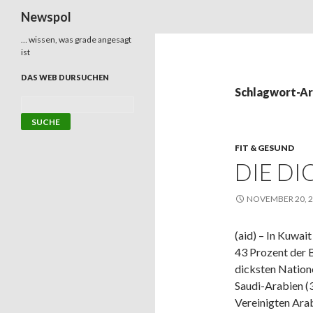
Suchen
Newspol
… wissen, was grade angesagt
ist
DAS WEB DURSUCHEN
Schlagwort-Ar
FIT & GESUND
DIE DI
NOVEMBER 20, 
(aid) – In Kuwai
43 Prozent der B
dicksten Nation
Saudi-Arabien (3
Vereinigten Ara