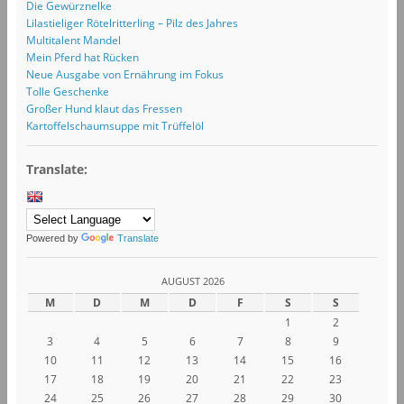
Die Gewürznelke
Lilastieliger Rötelritterling – Pilz des Jahres
Multitalent Mandel
Mein Pferd hat Rücken
Neue Ausgabe von Ernährung im Fokus
Tolle Geschenke
Großer Hund klaut das Fressen
Kartoffelschaumsuppe mit Trüffelöl
Translate:
Powered by
Translate
AUGUST 2026
M
D
M
D
F
S
S
1
2
3
4
5
6
7
8
9
10
11
12
13
14
15
16
17
18
19
20
21
22
23
24
25
26
27
28
29
30