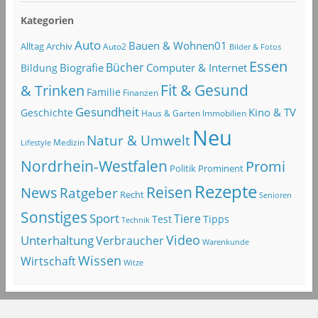
Kategorien
Auto
Bauen & Wohnen01
Alltag
Archiv
Auto2
Bilder & Fotos
Essen
Bücher
Computer & Internet
Biografie
Bildung
Fit & Gesund
& Trinken
Familie
Finanzen
Gesundheit
Kino & TV
Geschichte
Haus & Garten
Immobilien
Neu
Natur & Umwelt
Lifestyle
Medizin
Nordrhein-Westfalen
Promi
Politik
Prominent
Rezepte
Reisen
News
Ratgeber
Recht
Senioren
Sonstiges
Sport
Tiere
Test
Tipps
Technik
Video
Unterhaltung
Verbraucher
Warenkunde
Wissen
Wirtschaft
Witze