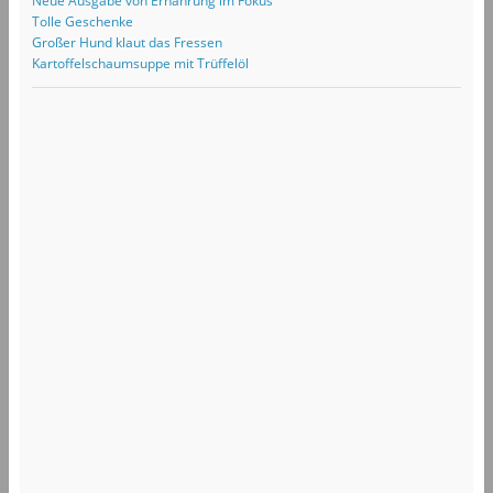
Neue Ausgabe von Ernährung im Fokus
Tolle Geschenke
Großer Hund klaut das Fressen
Kartoffelschaumsuppe mit Trüffelöl