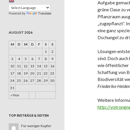
Aufgabe gemacht
grüne Oase zu v
Powered by
Translate
Pflanzraum ausge
„zugepflanzt“. I
eine ganz spezie
AUGUST 2026
Dschungel zu dri
M
D
M
D
F
S
S
Lösungen entste
1
2
sind. Doch auch
3
4
5
6
7
8
9
wie öffentlicher
10
11
12
13
14
15
16
Schaffung von B
17
18
19
20
21
22
23
Biodiversität we
24
25
26
27
28
29
30
Friederike Heide
31
« Nov
Weitere Informa
http://votrongn
TOP BEITRÄGE & SEITEN
Für weniger Kupfer