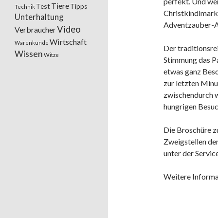
perfekt. Und we
Tiere
Test
Tipps
Technik
Christkindlmarkt
Unterhaltung
Adventzauber-A
Video
Verbraucher
Wirtschaft
Warenkunde
Der traditionsre
Wissen
Witze
Stimmung das Pa
etwas ganz Beso
zur letzten Minu
zwischendurch wa
hungrigen Besuc
Die Broschüre z
Zweigstellen d
unter der Servi
Weitere Informa