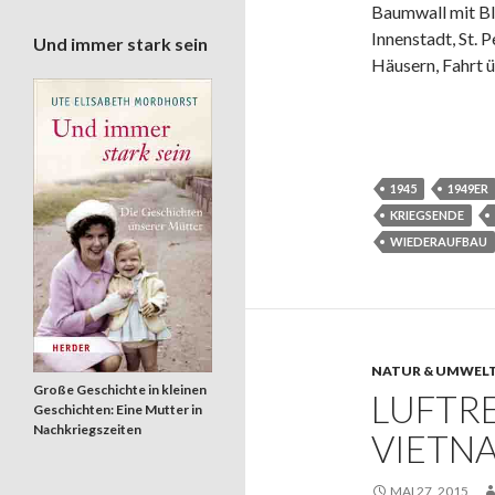
Baumwall mit Bl
Innenstadt, St.
Und immer stark sein
Häusern, Fahrt 
1945
1949ER
KRIEGSENDE
WIEDERAUFBAU
NATUR & UMWEL
Große Geschichte in kleinen
LUFTR
Geschichten: Eine Mutter in
Nachkriegszeiten
VIETN
MAI 27, 2015