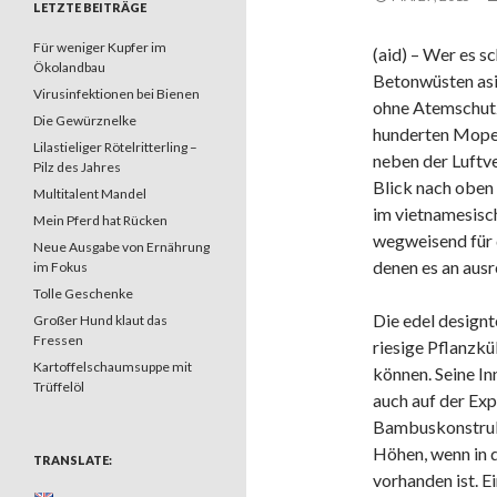
LETZTE BEITRÄGE
Für weniger Kupfer im
(aid) – Wer es s
Ökolandbau
Betonwüsten asi
Virusinfektionen bei Bienen
ohne Atemschutz
Die Gewürznelke
hunderten Moped
Lilastieliger Rötelritterling –
neben der Luftv
Pilz des Jahres
Blick nach oben 
Multitalent Mandel
im vietnamesisch
Mein Pferd hat Rücken
wegweisend für d
Neue Ausgabe von Ernährung
denen es an aus
im Fokus
Tolle Geschenke
Die edel designt
Großer Hund klaut das
Fressen
riesige Pflanzk
Kartoffelschaumsuppe mit
können. Seine I
Trüffelöl
auch auf der Ex
Bambuskonstrukt
Höhen, wenn in 
TRANSLATE:
vorhanden ist. E