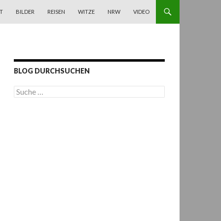
T
BILDER
REISEN
WITZE
NRW
VIDEO
BLOG DURCHSUCHEN
S
u
c
h
e
n
a
c
h
: