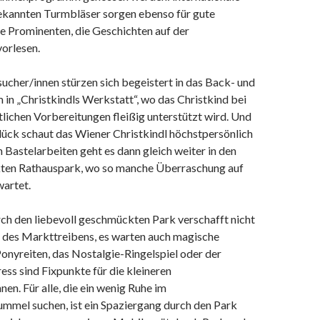
ekannten Turmbläser sorgen ebenso für gute
e Prominenten, die Geschichten auf der
orlesen.
ucher/innen stürzen sich begeistert in das Back- und
in „Christkindls Werkstatt“, wo das Christkind bei
lichen Vorbereitungen fleißig unterstützt wird. Und
Glück schaut das Wiener Christkindl höchstpersönlich
 Bastelarbeiten geht es dann gleich weiter in den
ten Rathauspark, wo so manche Überraschung auf
wartet.
rch den liebevoll geschmückten Park verschafft nicht
s des Markttreibens, es warten auch magische
onyreiten, das Nostalgie-Ringelspiel oder der
ess sind Fixpunkte für die kleineren
en. Für alle, die ein wenig Ruhe im
mmel suchen, ist ein Spaziergang durch den Park