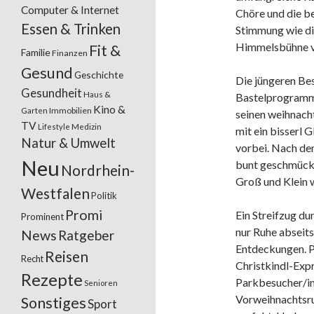
Computer & Internet
Chöre und die b
Essen & Trinken
Stimmung wie di
Himmelsbühne v
Fit &
Familie
Finanzen
Gesund
Geschichte
Die jüngeren Bes
Gesundheit
Haus &
Bastelprogramm 
Kino &
Garten
Immobilien
seinen weihnacht
TV
Lifestyle
Medizin
mit ein bisserl 
Natur & Umwelt
vorbei. Nach den
Neu
bunt geschmück
Nordrhein-
Groß und Klein 
Westfalen
Politik
Promi
Ein Streifzug du
Prominent
nur Ruhe abseit
News
Ratgeber
Entdeckungen. P
Reisen
Recht
Christkindl-Expr
Rezepte
Parkbesucher/inn
Senioren
Vorweihnachtsru
Sonstiges
Sport