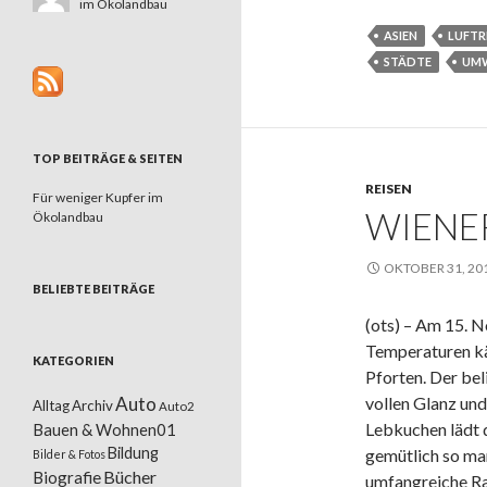
im Ökolandbau
ASIEN
LUFTR
STÄDTE
UM
TOP BEITRÄGE & SEITEN
REISEN
Für weniger Kupfer im
WIENE
Ökolandbau
OKTOBER 31, 20
BELIEBTE BEITRÄGE
(ots) – Am 15. N
Temperaturen kä
KATEGORIEN
Pforten. Der bel
Auto
vollen Glanz un
Alltag
Archiv
Auto2
Lebkuchen lädt 
Bauen & Wohnen01
Bildung
gemütlich so ma
Bilder & Fotos
Bücher
Biografie
umfangreiche R