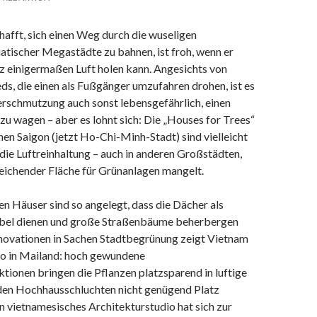
chafft, sich einen Weg durch die wuseligen
atischer Megastädte zu bahnen, ist froh, wenn er
 einigermaßen Luft holen kann. Angesichts von
s, die einen als Fußgänger umzufahren drohen, ist es
erschmutzung auch sonst lebensgefährlich, einen
zu wagen – aber es lohnt sich: Die „Houses for Trees“
en Saigon (jetzt Ho-Chi-Minh-Stadt) sind vielleicht
ie Luftreinhaltung – auch in anderen Großstädten,
reichender Fläche für Grünanlagen mangelt.
en Häuser sind so angelegt, dass die Dächer als
übel dienen und große Straßenbäume beherbergen
nnovationen in Sachen Stadtbegrünung zeigt Vietnam
po in Mailand: hoch gewundene
ionen bringen die Pflanzen platzsparend in luftige
den Hochhausschluchten nicht genügend Platz
in vietnamesisches Architekturstudio hat sich zur