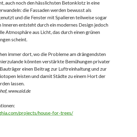
, auch noch den hässlichsten Betonklotz in eine
erwandeln: die Fassaden werden bewusst als
nutzt und die Fenster mit Spalieren teilweise sogar
m Inneren entsteht durch ein modernes Design jedoch
lle Atmosphäre aus Licht, das durch einen grünen
ngen scheint.
hen immer dort, wo die Probleme am drängendsten
 hierzulande könnten verstärkte Bemühungen privater
 Bauträger einen Beitrag zur Luftreinhaltung und zur
iotopen leisten und damit Städte zu einem Hort der
rden lassen.
nhof, www.aid.de
tionen:
ghia.com/projects/house-for-trees/