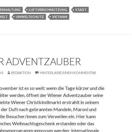
EINHALTUNG
LUFTVERSCHMUTZUNG
STADT
WELT
UMWELTSCHUTZ
VIETNAM
R ADVENTZAUBER
14
REDAKTION
HINTERLASSE EINEN KOMMENTAR
ovember ist es so weit: wenn die Tage kürzer und die
lter werden, öffnet der Wiener Adventzauber seine
iebte Wiener Christkindlmarkt erstrahlt in seinem
d der Duft nach gebrannten Mandeln, Maroni und
die Besucher/innen zum Verweilen ein. Hier kann
nches Weihnachtsgeschenk erstanden oder das
ahmenprogramm genossen werden: internationale