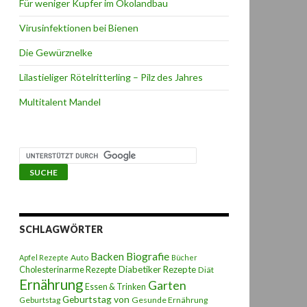
Für weniger Kupfer im Ökolandbau
Virusinfektionen bei Bienen
Die Gewürznelke
Lilastieliger Rötelritterling – Pilz des Jahres
Multitalent Mandel
SCHLAGWÖRTER
Backen
Biografie
Auto
Apfel Rezepte
Bücher
Diabetiker Rezepte
Cholesterinarme Rezepte
Diät
Ernährung
Garten
Essen & Trinken
Geburtstag von
Geburtstag
Gesunde Ernährung