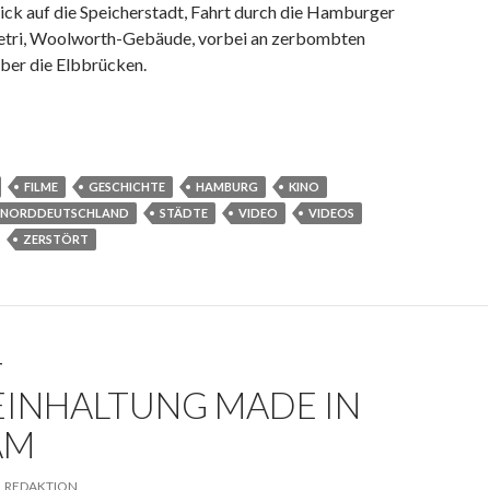
ick auf die Speicherstadt, Fahrt durch die Hamburger
 Petri, Woolworth-Gebäude, vorbei an zerbombten
über die Elbbrücken.
FILME
GESCHICHTE
HAMBURG
KINO
NORDDEUTSCHLAND
STÄDTE
VIDEO
VIDEOS
ZERSTÖRT
T
EINHALTUNG MADE IN
AM
REDAKTION