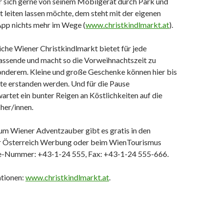
r sich gerne von seinem Mobilgerät durch Park und
 leiten lassen möchte, dem steht mit der eigenen
pp nichts mehr im Wege (
www.christkindlmarkt.at
).
iche Wiener Christkindlmarkt bietet für jede
ssende und macht so die Vorweihnachtszeit zu
nderem. Kleine und große Geschenke können hier bis
te erstanden werden. Und für die Pause
rtet ein bunter Reigen an Köstlichkeiten auf die
her/innen.
um Wiener Adventzauber gibt es gratis in den
er Österreich Werbung oder beim WienTourismus
ce-Nummer: +43-1-24 555, Fax: +43-1-24 555-666.
tionen:
www.christkindlmarkt.at
.