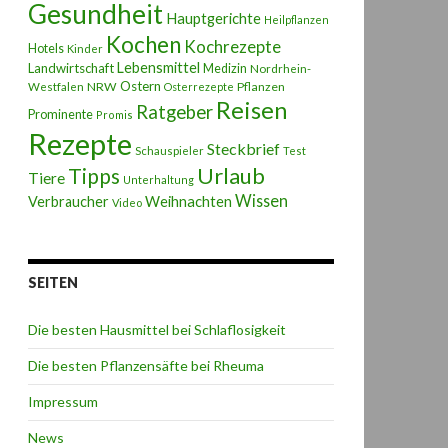
Gesundheit
Hauptgerichte
Heilpflanzen
Kochen
Kochrezepte
Hotels
Kinder
Lebensmittel
Landwirtschaft
Medizin
Nordrhein-
Ostern
NRW
Pflanzen
Westfalen
Osterrezepte
Reisen
Ratgeber
Prominente
Promis
Rezepte
Steckbrief
Schauspieler
Test
Urlaub
Tipps
Tiere
Unterhaltung
Wissen
Weihnachten
Verbraucher
Video
SEITEN
Die besten Hausmittel bei Schlaflosigkeit
Die besten Pflanzensäfte bei Rheuma
Impressum
News