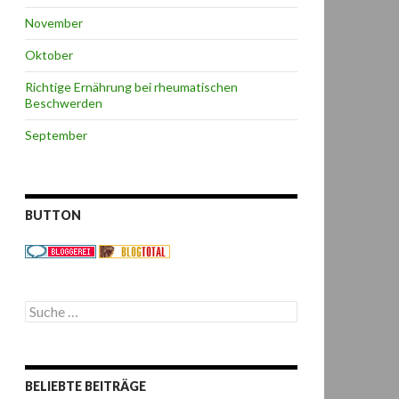
November
Oktober
Richtige Ernährung bei rheumatischen
Beschwerden
September
BUTTON
S
u
c
h
e
BELIEBTE BEITRÄGE
n